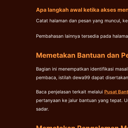
Apa langkah awal ketika akses me
Catat halaman dan pesan yang muncul, kem
Pembahasan lainnya tersedia pada halam
Memetakan Bantuan dan Pe
Bagian ini menempatkan identifikasi masa
pembaca, istilah dewa99 dapat disertakan
Baca penjelasan terkait melalui
Pusat Ban
pertanyaan ke jalur bantuan yang tepat. U
sadar.