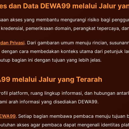
 dan Data DEWA99 melalui Jalur yan
aan akses yang membantu mengurangi risiko bagi penggu
kredensial, pemeriksaan domain, perangkat tepercaya, dan 
dan Privasi
. Dari gambaran umum menuju rincian, susun
engan cara membedakan konteks utama dari petunjuk lanju
up bagian ini dengan tujuan yang lebih jelas.
9 melalui Jalur yang Terarah
profil platform, ruang lingkup informasi, dan hubungan an
mi arah informasi yang disediakan DEWA99.
DEWA99
. Setiap bagian membawa pembaca menuju tujuan be
utuhan akses agar pembaca dapat mengenali identitas pl