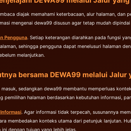
jelajahi DEWA99 melalui Jalur yang
embaca diajak memahami keterbacaan, alur halaman, dan p
rmasi mengenai dewa99 disusun agar tetap mudah dipindai
an Pengguna
. Setiap keterangan diarahkan pada fungsi yan
laman, sehingga pengguna dapat menelusuri halaman deng
belum melanjutkan.
tnya bersama DEWA99 melalui Jalur 
ik masuk, sedangkan dewa99 membantu memperluas konteks
 pemilihan halaman berdasarkan kebutuhan informasi, pa
 Informasi
. Agar informasi tidak terpecah, susunannya m
 cara membedakan konteks utama dari petunjuk lanjutan. Hu
ni dengan tujuan yang lebih jelas.