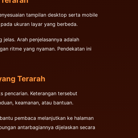
 Terarah
enyesuaian tampilan desktop serta mobile
 pada ukuran layar yang berbeda.
g jelas. Arah penjelasannya adalah
an ritme yang nyaman. Pendekatan ini
yang Terarah
 pencarian. Keterangan tersebut
nduan, keamanan, atau bantuan.
embantu pembaca melanjutkan ke halaman
bungan antarbagiannya dijelaskan secara