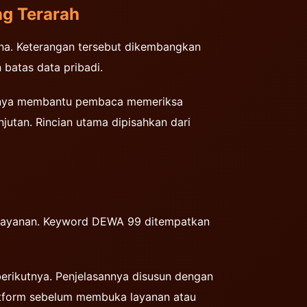
g Terarah
na. Keterangan tersebut dikembangkan
batas data pribadi.
annya membantu pembaca memeriksa
tan. Rincian utama dipisahkan dari
tarlayanan. Keyword DEWA 99 ditempatkan
rikutnya. Penjelasannya disusun dengan
atform sebelum membuka layanan atau