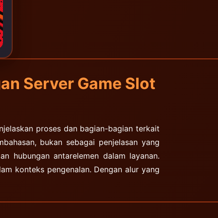
an Server Game Slot
jelaskan proses dan bagian-bagian terkait
mbahasan, bukan sebagai penjelasan yang
dan hubungan antarelemen dalam layanan.
alam konteks pengenalan. Dengan alur yang