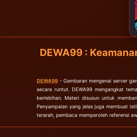
DEWA99 : Keamanan 
DEWA99
- Gambaran mengenai server game 
secara runtut. DEWA99 mengangkat tema 
berlebihan. Materi disusun untuk memba
Penyampaian yang jelas juga membuat isti
terarah, pembaca memperoleh referensi awa