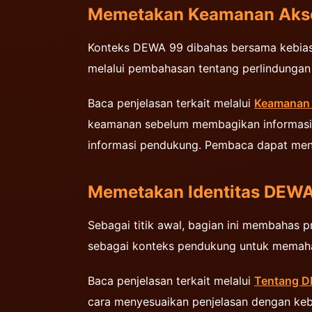
Memetakan Keamanan Akses
Konteks DEWA 99 dibahas bersama kebias
melalui pembahasan tentang perlindungan 
Baca penjelasan terkait melalui
Keamanan 
keamanan sebelum membagikan informasi d
informasi pendukung. Pembaca dapat menut
Memetakan Identitas DEWA9
Sebagai titik awal, bagian ini membahas 
sebagai konteks pendukung untuk memaha
Baca penjelasan terkait melalui
Tentang 
cara menyesuaikan penjelasan dengan keb